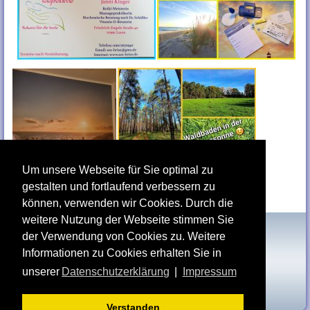
Um unsere Webseite für Sie optimal zu
gestalten und fortlaufend verbessern zu
können, verwenden wir Cookies. Durch die
weitere Nutzung der Webseite stimmen Sie
Tagträume
der Verwendung von Cookies zu. Weitere
Janni Kluger
Impressum
Informationen zu Cookies erhalten Sie in
Friedrich-Engels-Straße
Datenschutz
unserer
Datenschutzerklärung
|
Impressum
40
Kontakt
02991 Lauta
Verstanden