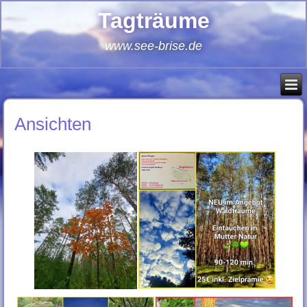
Tagträume
www.see-brise.de
Ansichten